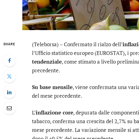
(Teleborsa) – Confermato il rialzo dell’
inflaz
SHARE
l’Ufficio statistico europeo (EUROSTAT), i p
tendenziale
, come stimato a livello prelimin
precedente.
Su base mensile
, viene confermata una varia
del mese precedente.
L’
inflazione core
, depurata dalle componenti p
tabacco, conferma una crescita del 2,7% su bas
mese precedente. La variazione mensile si attes
dopo il +0,5% del mese precedente.