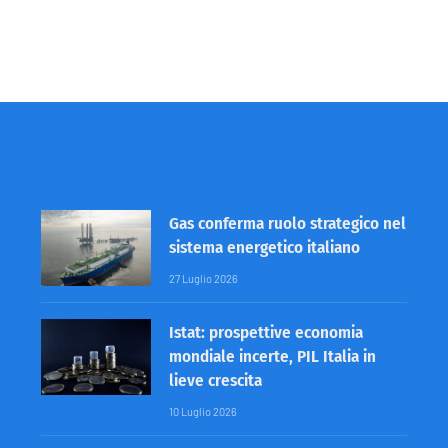
Gas conferma ruolo strategico nel
sistema energetico italiano
27 Luglio 2026
Istat: prospettive economia
mondiale incerte, PIL Italia in
lieve crescita
10 Luglio 2026