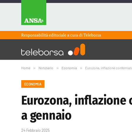
Responsabilità editoriale a cura di
Teleborsa
Home
»
Notiziario
»
Economia
»
Eurozona, inflazione confermata
ECONOMIA
Eurozona, inflazione 
a gennaio
24 Febbraio 2025