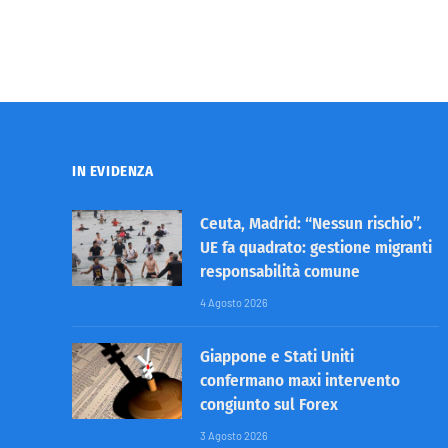
IN EVIDENZA
Ceuta, Madrid: “Nessun rischio”.
UE fa quadrato: gestione migranti
responsabilità comune
4 Agosto 2026
Giappone e Stati Uniti
confermano maxi intervento
congiunto sul Forex
3 Agosto 2026