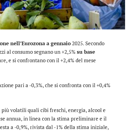
ione nell’Eurozona a gennaio
2025. Secondo
rezzi al consumo segnano un +2,5%
su base
are, e si confrontano con il +2,4% del mese
zione pari a -0,3%, che si confronta con il +0,4%
iù volatili quali cibi freschi, energia, alcool e
e annua, in linea con la stima preliminare e il
ta a -0,9%, rivista dal -1% della stima iniziale,