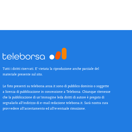
Tutti i diritti riservati. E’ vietata la riproduzione anche parziale del
materiale presente sul sito.
Le foto presenti su teleborsa.ansa.it sono di pubblico dominio o soggette
a licenza di pubblicazione in concessione a Teleborsa. Chiunque ritenesse
che la pubblicazione di un’immagine leda diritti di autore è pregato di
segnalarlo all’indirizzo di e-mail redazione teleborsa.it. Sarà nostra cura
provvedere all’accertamento ed all’eventuale rimozione.