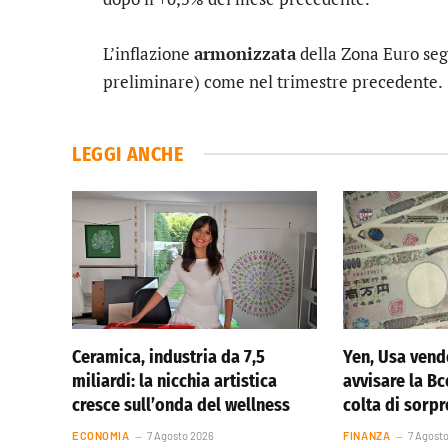
L’inflazione
armonizzata
della Zona Euro seg
preliminare) come nel trimestre precedente.
LEGGI ANCHE
Ceramica, industria da 7,5
Yen, Usa vend
miliardi: la nicchia artistica
avvisare la Bc
cresce sull’onda del wellness
colta di sorp
ECONOMIA
7 Agosto 2026
FINANZA
7 Agost