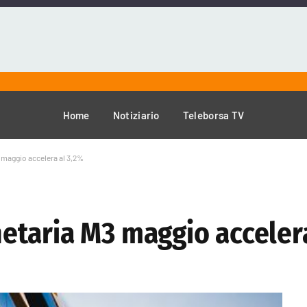
Home
Notiziario
Teleborsa TV
maggio accelera al 3,2%
taria M3 maggio accelera