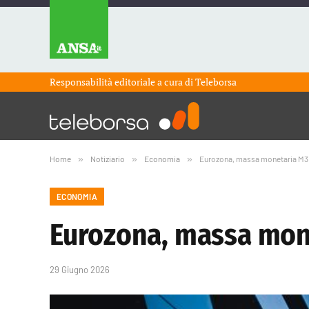
Responsabilità editoriale a cura di
Teleborsa
Home
»
Notiziario
»
Economia
»
Eurozona, massa monetaria M3 
ECONOMIA
Eurozona, massa mone
29 Giugno 2026