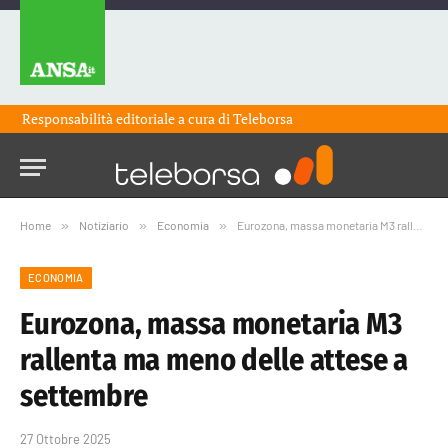
Responsabilità editoriale a cura di
Teleborsa
Home
»
Notiziario
»
Economia
»
Eurozona, massa monetaria M3 rallenta ma meno delle attese a settembre
ECONOMIA
Eurozona, massa monetaria M3
rallenta ma meno delle attese a
settembre
27 Ottobre 2025