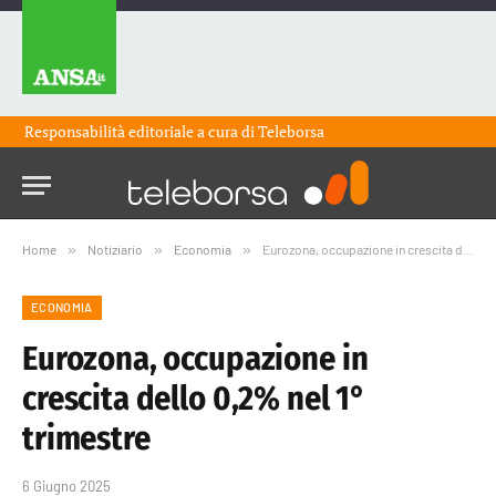
Responsabilità editoriale a cura di
Teleborsa
Home
»
Notiziario
»
Economia
»
Eurozona, occupazione in crescita dello 0,2% nel 1° trimestre
ECONOMIA
Eurozona, occupazione in
crescita dello 0,2% nel 1°
trimestre
6 Giugno 2025