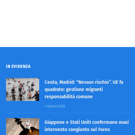
IN EVIDENZA
Ceuta, Madrid: “Nessun rischio”. UE fa
quadrato: gestione migranti
responsabilità comune
4 Agosto 2026
Giappone e Stati Uniti confermano maxi
intervento congiunto sul Forex