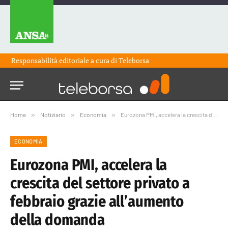
Responsabilità editoriale a cura di
Teleborsa
Home
»
Notiziario
»
Economia
»
Eurozona PMI, accelera la crescita del settore privato a febbraio grazie all’aumento della domanda
ECONOMIA
Eurozona PMI, accelera la
crescita del settore privato a
febbraio grazie all’aumento
della domanda