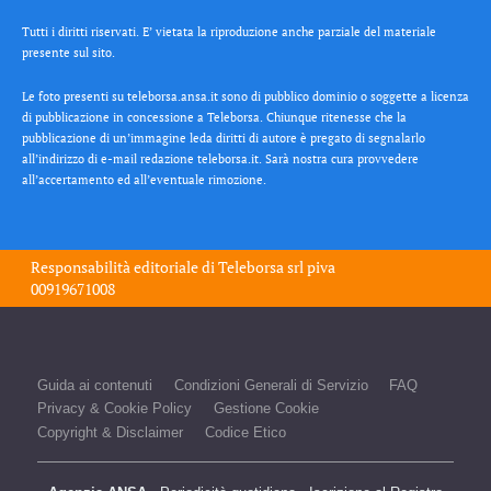
Tutti i diritti riservati. E’ vietata la riproduzione anche parziale del materiale
presente sul sito.
Le foto presenti su teleborsa.ansa.it sono di pubblico dominio o soggette a licenza
di pubblicazione in concessione a Teleborsa. Chiunque ritenesse che la
pubblicazione di un’immagine leda diritti di autore è pregato di segnalarlo
all’indirizzo di e-mail redazione teleborsa.it. Sarà nostra cura provvedere
all’accertamento ed all’eventuale rimozione.
Responsabilità editoriale di
Teleborsa srl
piva
00919671008
Guida ai contenuti
Condizioni Generali di Servizio
FAQ
Privacy & Cookie Policy
Gestione Cookie
Copyright & Disclaimer
Codice Etico