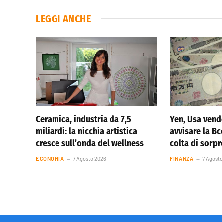
LEGGI ANCHE
Ceramica, industria da 7,5
Yen, Usa vend
miliardi: la nicchia artistica
avvisare la Bc
cresce sull’onda del wellness
colta di sorp
ECONOMIA
7 Agosto 2026
FINANZA
7 Agost