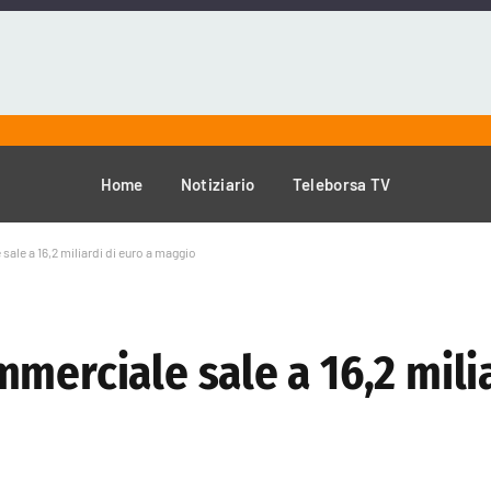
Home
Notiziario
Teleborsa TV
ale a 16,2 miliardi di euro a maggio
merciale sale a 16,2 milia