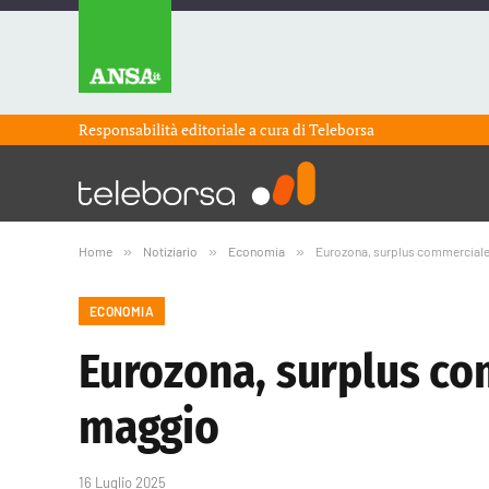
Responsabilità editoriale a cura di
Teleborsa
Home
»
Notiziario
»
Economia
»
Eurozona, surplus commerciale s
ECONOMIA
Eurozona, surplus com
maggio
16 Luglio 2025