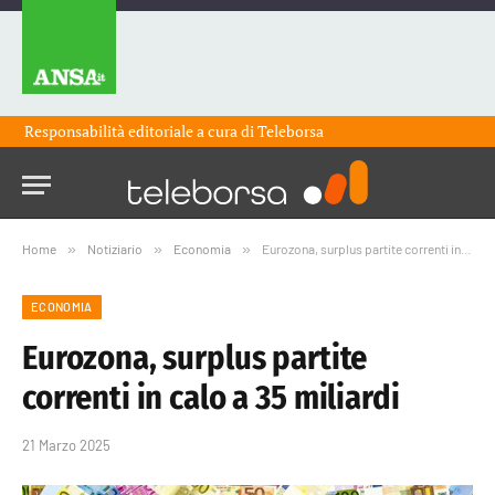
Responsabilità editoriale a cura di
Teleborsa
Home
»
Notiziario
»
Economia
»
Eurozona, surplus partite correnti in calo a 35 miliardi
ECONOMIA
Eurozona, surplus partite
correnti in calo a 35 miliardi
21 Marzo 2025