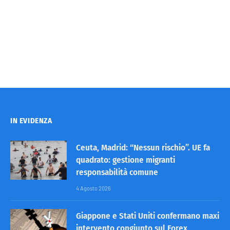
IN EVIDENZA
Ceuta, Madrid: “Nessun rischio”. UE fa
quadrato: gestione migranti
responsabilità comune
4 Agosto 2026
Giappone e Stati Uniti confermano maxi
intervento congiunto sul Forex