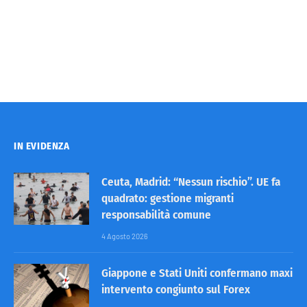
IN EVIDENZA
Ceuta, Madrid: “Nessun rischio”. UE fa
quadrato: gestione migranti
responsabilità comune
4 Agosto 2026
Giappone e Stati Uniti confermano maxi
intervento congiunto sul Forex