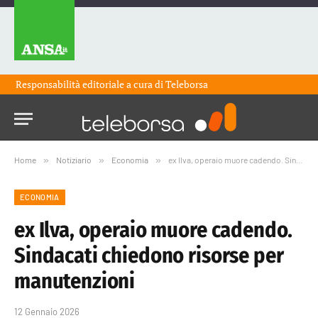
Responsabilità editoriale a cura di
Teleborsa
Home
»
Notiziario
»
Economia
»
ex Ilva, operaio muore cadendo. Sindacati chiedono risorse per manutenzioni
ECONOMIA
ex Ilva, operaio muore cadendo.
Sindacati chiedono risorse per
manutenzioni
12 Gennaio 2026