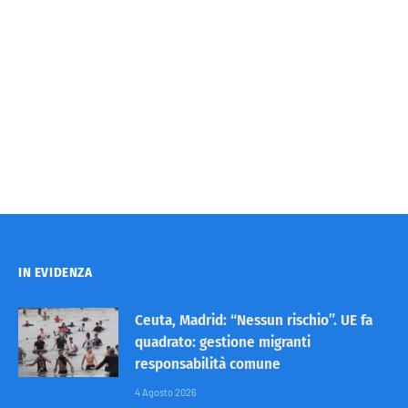
IN EVIDENZA
Ceuta, Madrid: “Nessun rischio”. UE fa
quadrato: gestione migranti
responsabilità comune
4 Agosto 2026