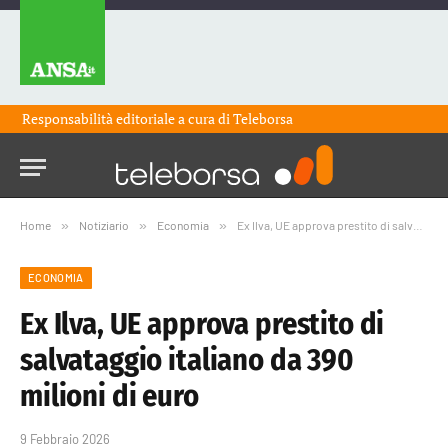
Responsabilità editoriale a cura di
Teleborsa
Home
»
Notiziario
»
Economia
»
Ex Ilva, UE approva prestito di salvataggio italiano da 390 milioni di euro
ECONOMIA
Ex Ilva, UE approva prestito di
salvataggio italiano da 390
milioni di euro
9 Febbraio 2026