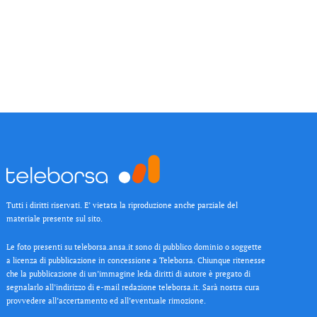
Tutti i diritti riservati. E’ vietata la riproduzione anche parziale del
materiale presente sul sito.
Le foto presenti su teleborsa.ansa.it sono di pubblico dominio o soggette
a licenza di pubblicazione in concessione a Teleborsa. Chiunque ritenesse
che la pubblicazione di un’immagine leda diritti di autore è pregato di
segnalarlo all’indirizzo di e-mail redazione teleborsa.it. Sarà nostra cura
provvedere all’accertamento ed all’eventuale rimozione.