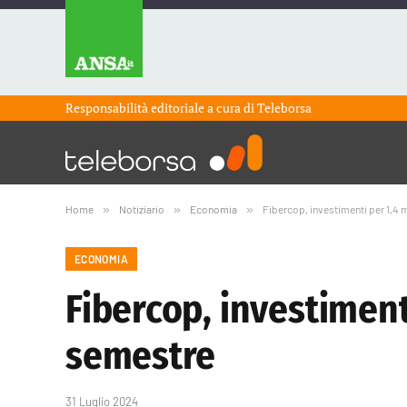
Responsabilità editoriale a cura di
Teleborsa
Home
»
Notiziario
»
Economia
»
Fibercop, investimenti per 1,4 
ECONOMIA
Fibercop, investiment
semestre
31 Luglio 2024