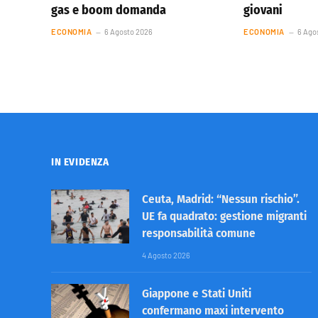
gas e boom domanda
giovani
ECONOMIA
6 Agosto 2026
ECONOMIA
6 Ago
IN EVIDENZA
Ceuta, Madrid: “Nessun rischio”.
UE fa quadrato: gestione migranti
responsabilità comune
4 Agosto 2026
Giappone e Stati Uniti
confermano maxi intervento