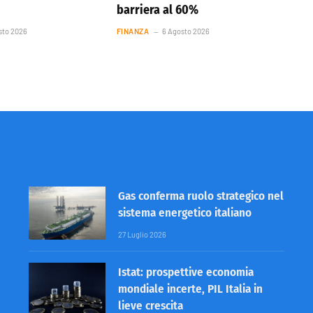
barriera al 60%
sto 2026
FINANZA
6 Agosto 2026
Gas conferma ruolo strategico nel
sistema energetico italiano
27 Luglio 2026
Istat: prospettive economia
mondiale incerte, PIL Italia in
lieve crescita