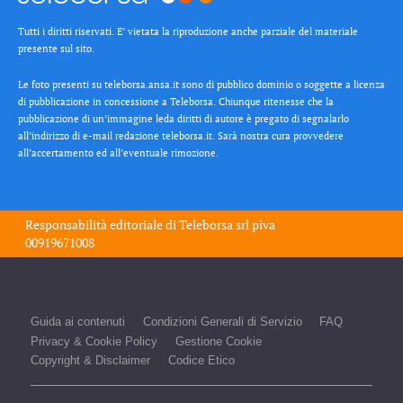
Tutti i diritti riservati. E’ vietata la riproduzione anche parziale del materiale
presente sul sito.
Le foto presenti su teleborsa.ansa.it sono di pubblico dominio o soggette a licenza
di pubblicazione in concessione a Teleborsa. Chiunque ritenesse che la
pubblicazione di un’immagine leda diritti di autore è pregato di segnalarlo
all’indirizzo di e-mail redazione teleborsa.it. Sarà nostra cura provvedere
all’accertamento ed all’eventuale rimozione.
Responsabilità editoriale di
Teleborsa srl
piva
00919671008
Guida ai contenuti
Condizioni Generali di Servizio
FAQ
Privacy & Cookie Policy
Gestione Cookie
Copyright & Disclaimer
Codice Etico