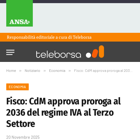
Responsabilità editoriale a cura di
Teleborsa
Home
»
Notiziario
»
Economia
»
Fisco: CdM approva proroga al 2036 del regime IVA al Terzo Settore
ECONOMIA
Fisco: CdM approva proroga al
2036 del regime IVA al Terzo
Settore
20 Novembre 2025