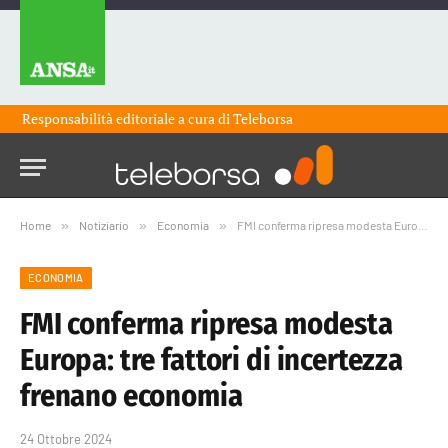
Responsabilità editoriale a cura di
Teleborsa
Home
»
Notiziario
»
Economia
»
FMI conferma ripresa modesta Europa: tre fattori di incertezza frenano economia
ECONOMIA
FMI conferma ripresa modesta
Europa: tre fattori di incertezza
frenano economia
24 Ottobre 2024