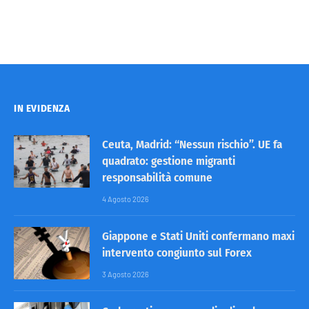
IN EVIDENZA
Ceuta, Madrid: “Nessun rischio”. UE fa
quadrato: gestione migranti
responsabilità comune
4 Agosto 2026
Giappone e Stati Uniti confermano maxi
intervento congiunto sul Forex
3 Agosto 2026