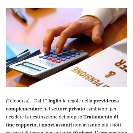
(Teleborsa) – Dal
1° luglio
le regole della
previdenza
complementare
nel
settore privato
cambiano: per
decidere la destinazione del proprio
Trattamento di
fine rapporto
, i
nuovi assunti
non avranno più i noti
sei mesi di tempo, ma soltanto
60 giorni
. L’accelerazione