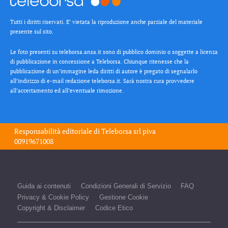
Tutti i diritti riservati. E’ vietata la riproduzione anche parziale del materiale
presente sul sito.
Le foto presenti su teleborsa.ansa.it sono di pubblico dominio o soggette a licenza
di pubblicazione in concessione a Teleborsa. Chiunque ritenesse che la
pubblicazione di un’immagine leda diritti di autore è pregato di segnalarlo
all’indirizzo di e-mail redazione teleborsa.it. Sarà nostra cura provvedere
all’accertamento ed all’eventuale rimozione.
Responsabilità editoriale di
Teleborsa srl
piva
00919671008
Guida ai contenuti
Condizioni Generali di Servizio
FAQ
Privacy & Cookie Policy
Gestione Cookie
Copyright & Disclaimer
Codice Etico