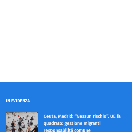
IN EVIDENZA
Ceuta, Madrid: “Nessun rischio”. UE fa
quadrato: gestione migranti
responsabilità comune