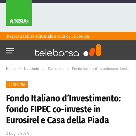
Responsabilità editoriale a cura di
Teleborsa
Home
»
Notiziario
»
Economia
»
Fondo Italiano d’Investimento: fondo FIPEC co-investe in Eurosirel e Casa della Piada
ECONOMIA
Fondo Italiano d’Investimento:
fondo FIPEC co-investe in
Eurosirel e Casa della Piada
3 Luglio 2024