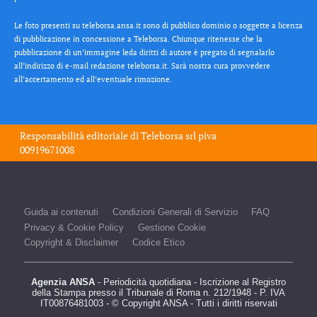
Le foto presenti su teleborsa.ansa.it sono di pubblico dominio o soggette a licenza
di pubblicazione in concessione a Teleborsa. Chiunque ritenesse che la
pubblicazione di un’immagine leda diritti di autore è pregato di segnalarlo
all’indirizzo di e-mail redazione teleborsa.it. Sarà nostra cura provvedere
all’accertamento ed all’eventuale rimozione.
Responsabilità editoriale di
Teleborsa srl
piva
00919671008
Guida ai contenuti
Condizioni Generali di Servizio
FAQ
Privacy & Cookie Policy
Gestione Cookie
Copyright & Disclaimer
Codice Etico
Agenzia ANSA
- Periodicità quotidiana - Iscrizione al Registro
della Stampa presso il Tribunale di Roma n. 212/1948 - P. IVA
IT00876481003 - © Copyright ANSA - Tutti i diritti riservati