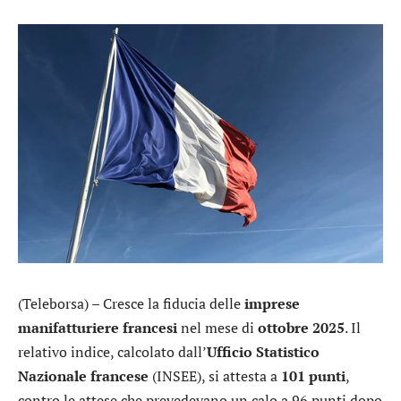
(Teleborsa) – Cresce la fiducia delle
imprese
manifatturiere
francesi
nel mese di
ottobre
2025
. Il
relativo indice, calcolato dall’
Ufficio Statistico
Nazionale francese
(INSEE), si attesta a
101 punti
,
contro le attese che prevedevano un calo a 96 punti dopo