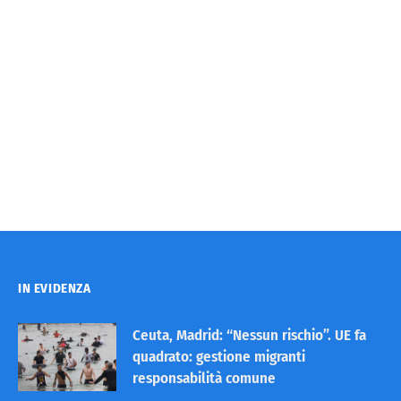
IN EVIDENZA
Ceuta, Madrid: “Nessun rischio”. UE fa
quadrato: gestione migranti
responsabilità comune