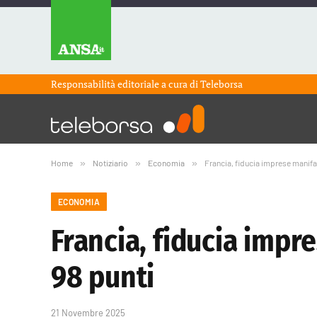
Responsabilità editoriale a cura di
Teleborsa
Home
»
Notiziario
»
Economia
»
Francia, fiducia imprese manif
ECONOMIA
Francia, fiducia imp
98 punti
21 Novembre 2025