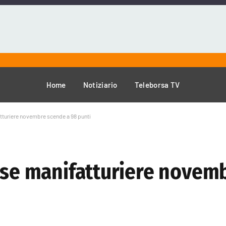
Home
Notiziario
Teleborsa TV
atturiere novembre scende a 98 punti
rese manifatturiere novem