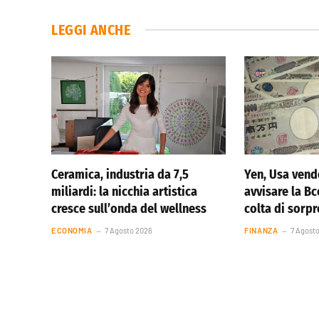
LEGGI ANCHE
Ceramica, industria da 7,5
Yen, Usa vend
miliardi: la nicchia artistica
avvisare la Bc
cresce sull’onda del wellness
colta di sorp
ECONOMIA
7 Agosto 2026
FINANZA
7 Agost