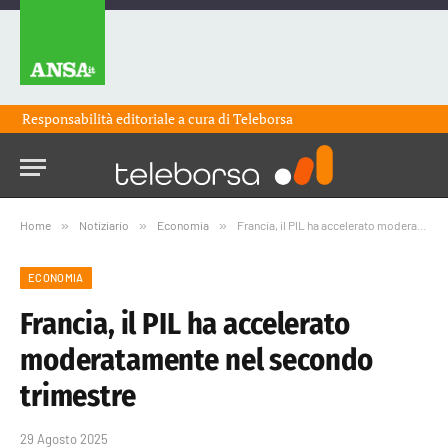
Responsabilità editoriale a cura di
Teleborsa
Home
»
Notiziario
»
Economia
»
Francia, il PIL ha accelerato moderatamente nel secondo trimestre
ECONOMIA
Francia, il PIL ha accelerato
moderatamente nel secondo
trimestre
29 Agosto 2025