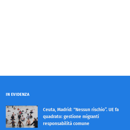
IN EVIDENZA
Ceuta, Madrid: “Nessun rischio”. UE fa
quadrato: gestione migranti
responsabilità comune