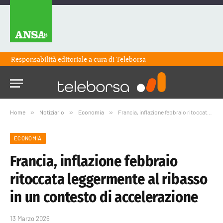
Responsabilità editoriale a cura di
Teleborsa
Home
»
Notiziario
»
Economia
»
Francia, inflazione febbraio ritoccata leggermente al ribasso in un contesto di accelerazione
ECONOMIA
Francia, inflazione febbraio
ritoccata leggermente al ribasso
in un contesto di accelerazione
13 Marzo 2026