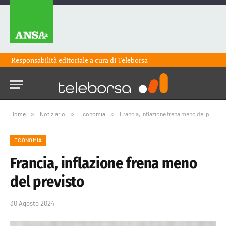
Responsabilità editoriale a cura di
Teleborsa
Home
»
Notiziario
»
Economia
»
Francia, inflazione frena meno del previsto
ECONOMIA
Francia, inflazione frena meno
del previsto
30 Agosto 2024