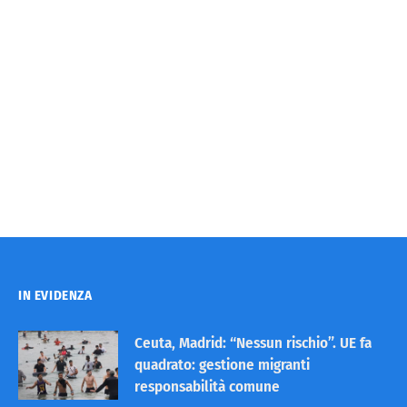
IN EVIDENZA
Ceuta, Madrid: “Nessun rischio”. UE fa
quadrato: gestione migranti
responsabilità comune