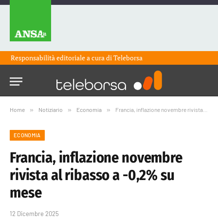
Responsabilità editoriale a cura di
Teleborsa
Home
»
Notiziario
»
Economia
»
Francia, inflazione novembre rivista al ribasso a -0,2% su mese
ECONOMIA
Francia, inflazione novembre
rivista al ribasso a -0,2% su
mese
12 Dicembre 2025