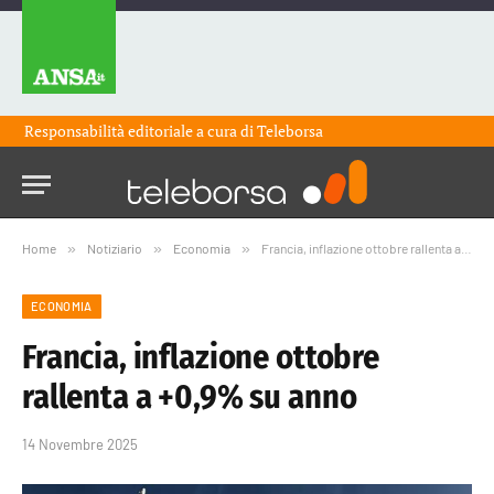
Responsabilità editoriale a cura di
Teleborsa
Home
»
Notiziario
»
Economia
»
Francia, inflazione ottobre rallenta a +0,9% su anno
ECONOMIA
Francia, inflazione ottobre
rallenta a +0,9% su anno
14 Novembre 2025