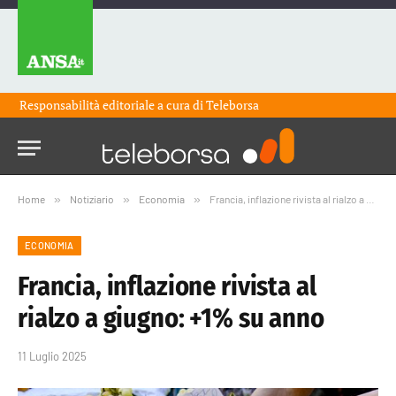
Responsabilità editoriale a cura di
Teleborsa
Home
»
Notiziario
»
Economia
»
Francia, inflazione rivista al rialzo a giugno: +1% su anno
ECONOMIA
Francia, inflazione rivista al
rialzo a giugno: +1% su anno
11 Luglio 2025