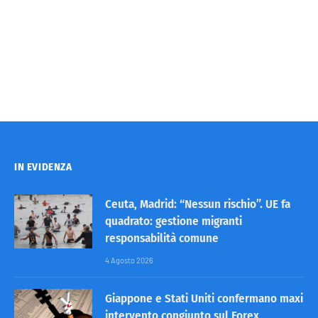
IN EVIDENZA
Ceuta, Madrid: “Nessun rischio”. UE fa
quadrato: gestione migranti
responsabilità comune
4 Agosto 2026
Giappone e Stati Uniti confermano maxi
intervento congiunto sul Forex