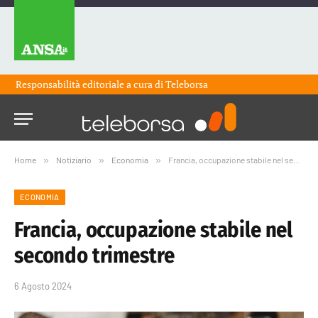
Responsabilità editoriale a cura di
Teleborsa
Home
»
Notiziario
»
Economia
»
Francia, occupazione stabile nel secondo trimestre
ECONOMIA
Francia, occupazione stabile nel
secondo trimestre
6 Agosto 2024