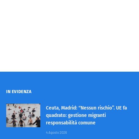
IN EVIDENZA
Ceuta, Madrid: “Nessun rischio”. UE fa
quadrato: gestione migranti
responsabilità comune
4 Agosto 2026