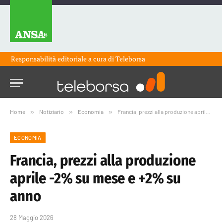
Responsabilità editoriale a cura di
Teleborsa
Home
»
Notiziario
»
Economia
»
Francia, prezzi alla produzione aprile -2% su mese e +2% su anno
ECONOMIA
Francia, prezzi alla produzione
aprile -2% su mese e +2% su
anno
28 Maggio 2026