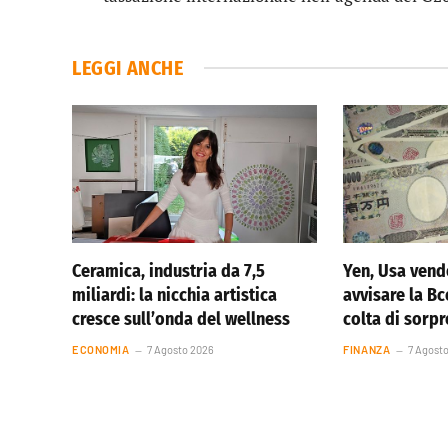
LEGGI ANCHE
Ceramica, industria da 7,5
Yen, Usa vend
miliardi: la nicchia artistica
avvisare la Bc
cresce sull’onda del wellness
colta di sorp
ECONOMIA
7 Agosto 2026
FINANZA
7 Agost