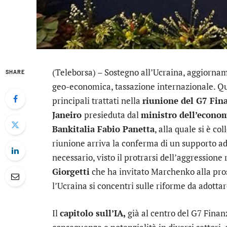
(Teleborsa) – Sostegno all’Ucraina, aggiornam
SHARE
geo-economica, tassazione internazionale. Que
principali trattati nella
riunione del G7 Fin
Janeiro
presieduta dal
ministro dell’econom
Bankitalia Fabio Panetta
, alla quale si è co
riunione arriva la conferma di un supporto ad
necessario, visto il protrarsi dell’aggression
Giorgetti
che ha invitato Marchenko alla pro
l’Ucraina si concentri sulle riforme da adottar
Il
capitolo sull’IA,
già al centro del G7 Finanz