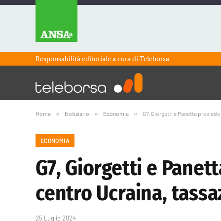
Responsabilità editoriale a cura di
Teleborsa
Home
»
Notiziario
»
Economia
»
G7, Giorgetti e Panetta presiedo
ECONOMIA
G7, Giorgetti e Panett
centro Ucraina, tassa
25 Luglio 2024