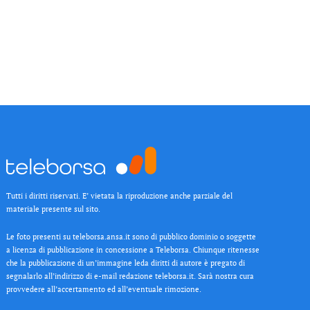
Tutti i diritti riservati. E’ vietata la riproduzione anche parziale del
materiale presente sul sito.
Le foto presenti su teleborsa.ansa.it sono di pubblico dominio o soggette
a licenza di pubblicazione in concessione a Teleborsa. Chiunque ritenesse
che la pubblicazione di un’immagine leda diritti di autore è pregato di
segnalarlo all’indirizzo di e-mail redazione teleborsa.it. Sarà nostra cura
provvedere all’accertamento ed all’eventuale rimozione.