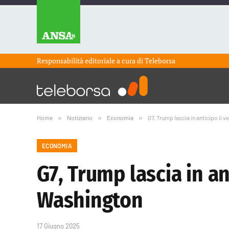
Responsabilità editoriale a cura di
Teleborsa
Home
»
Notiziario
»
Economia
»
G7, Trump lascia in anticipo il 
ECONOMIA
G7, Trump lascia in an
Washington
17 Giugno 2025