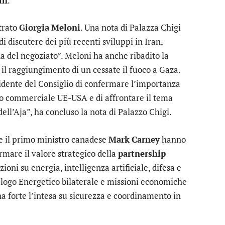
in
.
trato
Giorgia
Meloni
. Una nota di Palazza Chigi
i discutere dei più recenti sviluppi in Iran,
da del negoziato”. Meloni ha anche ribadito la
il raggiungimento di un cessate il fuoco a Gaza.
idente del Consiglio di confermare l’importanza
o commerciale UE-USA e di affrontare il tema
ll’Aja”, ha concluso la nota di Palazzo Chigi.
 e il primo ministro canadese
Mark
Carney
hanno
rmare il valore strategico della
partnership
oni su energia, intelligenza artificiale, difesa e
logo Energetico bilaterale e missioni economiche
a forte l’intesa su sicurezza e coordinamento in