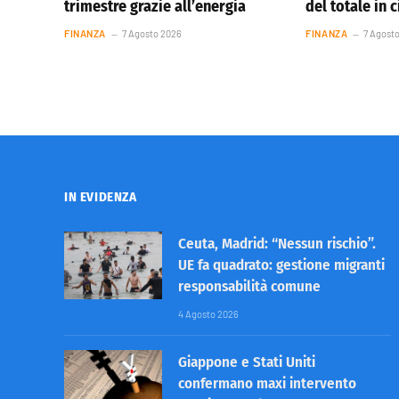
trimestre grazie all’energia
del totale in 
FINANZA
7 Agosto 2026
FINANZA
7 Agost
IN EVIDENZA
Ceuta, Madrid: “Nessun rischio”.
UE fa quadrato: gestione migranti
responsabilità comune
4 Agosto 2026
Giappone e Stati Uniti
confermano maxi intervento