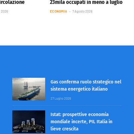
circolazione
23mila occupati in meno a luglio
o 2026
ECONOMIA
7 Agosto 2026
Gas conferma ruolo strategico nel
sistema energetico italiano
27 Luglio 2026
Istat: prospettive economia
mondiale incerte, PIL Italia in
lieve crescita