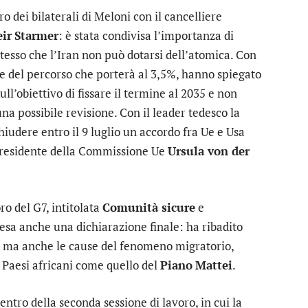
ro dei bilaterali di Meloni con il cancelliere
eir
Starmer
: è stata condivisa l’importanza di
tesso che l’Iran non può dotarsi dell’atomica. Con
e del percorso che porterà al 3,5%, hanno spiegato
ll’obiettivo di fissare il termine al 2035 e non
a possibile revisione. Con il leader tedesco la
iudere entro il 9 luglio un accordo fra Ue e Usa
 presidente della Commissione Ue
Ursula von der
ro del G7, intitolata
Comunità sicure
e
ttesa anche una dichiarazione finale: ha ribadito
ni ma anche le cause del fenomeno migratorio,
 Paesi africani come quello del
Piano
Mattei
.
entro della seconda sessione di lavoro, in cui la