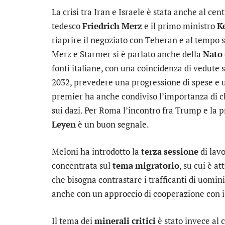
La crisi tra Iran e Israele è stata anche al cent
tedesco
Friedrich
Merz
e il primo ministro
K
riaprire il negoziato con Teheran e al tempo s
Merz e Starmer si è parlato anche della
Nato
fonti italiane, con una coincidenza di vedute su
2032, prevedere una progressione di spese e un
premier ha anche condiviso l’importanza di ch
sui dazi. Per Roma l’incontro fra Trump e la
Leyen
è un buon segnale.
Meloni ha introdotto la
terza
sessione
di lavo
concentrata sul
tema
migratorio
, su cui è a
che bisogna contrastare i trafficanti di uomi
anche con un approccio di cooperazione con i
Il tema dei
minerali
critici
è stato invece al c