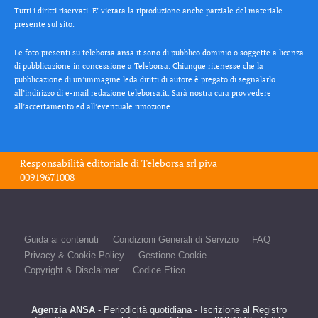
Tutti i diritti riservati. E’ vietata la riproduzione anche parziale del materiale
presente sul sito.
Le foto presenti su teleborsa.ansa.it sono di pubblico dominio o soggette a licenza
di pubblicazione in concessione a Teleborsa. Chiunque ritenesse che la
pubblicazione di un’immagine leda diritti di autore è pregato di segnalarlo
all’indirizzo di e-mail redazione teleborsa.it. Sarà nostra cura provvedere
all’accertamento ed all’eventuale rimozione.
Responsabilità editoriale di
Teleborsa srl
piva
00919671008
Guida ai contenuti
Condizioni Generali di Servizio
FAQ
Privacy & Cookie Policy
Gestione Cookie
Copyright & Disclaimer
Codice Etico
Agenzia ANSA
- Periodicità quotidiana - Iscrizione al Registro