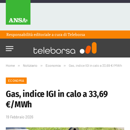
Responsabilità editoriale a cura di
Teleborsa
Home
»
Notiziario
»
Economia
»
Gas, indice IGI in calo a 33,69 €/MWh
ECONOMIA
Gas, indice IGI in calo a 33,69
€/MWh
19 Febbraio 2026