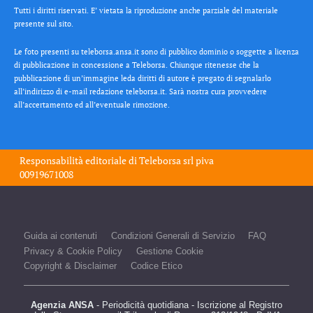
Tutti i diritti riservati. E’ vietata la riproduzione anche parziale del materiale
presente sul sito.
Le foto presenti su teleborsa.ansa.it sono di pubblico dominio o soggette a licenza
di pubblicazione in concessione a Teleborsa. Chiunque ritenesse che la
pubblicazione di un’immagine leda diritti di autore è pregato di segnalarlo
all’indirizzo di e-mail redazione teleborsa.it. Sarà nostra cura provvedere
all’accertamento ed all’eventuale rimozione.
Responsabilità editoriale di
Teleborsa srl
piva
00919671008
Guida ai contenuti
Condizioni Generali di Servizio
FAQ
Privacy & Cookie Policy
Gestione Cookie
Copyright & Disclaimer
Codice Etico
Agenzia ANSA
- Periodicità quotidiana - Iscrizione al Registro