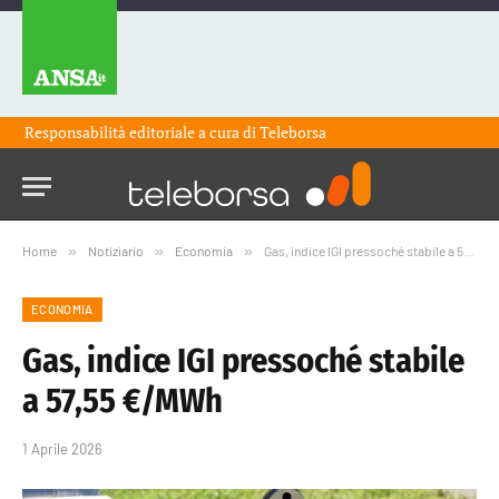
Responsabilità editoriale a cura di
Teleborsa
Home
»
Notiziario
»
Economia
»
Gas, indice IGI pressoché stabile a 57,55 €/MWh
ECONOMIA
Gas, indice IGI pressoché stabile
a 57,55 €/MWh
1 Aprile 2026