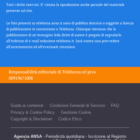
Tutti i diritti riservati. E’ vietata la riproduzione anche parziale del materiale
presente sul sito.
Le foto presenti su teleborsa.ansa.it sono di pubblico dominio o soggette a licenza
di pubblicazione in concessione a Teleborsa. Chiunque ritenesse che la
pubblicazione di un’immagine leda diritti di autore è pregato di segnalarlo
all’indirizzo di e-mail redazione teleborsa.it. Sarà nostra cura provvedere
all’accertamento ed all’eventuale rimozione.
Responsabilità editoriale di
Teleborsa srl
piva
00919671008
Guida ai contenuti
Condizioni Generali di Servizio
FAQ
Privacy & Cookie Policy
Gestione Cookie
Copyright & Disclaimer
Codice Etico
Agenzia ANSA
- Periodicità quotidiana - Iscrizione al Registro