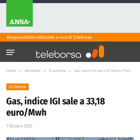
Responsabilità editoriale a cura di
Teleborsa
Home
»
Notiziario
»
Economia
»
Gas, indice IGI sale a 33,18 euro/Mwh
ECONOMIA
Gas, indice IGI sale a 33,18
euro/Mwh
7 Ottobre 2025