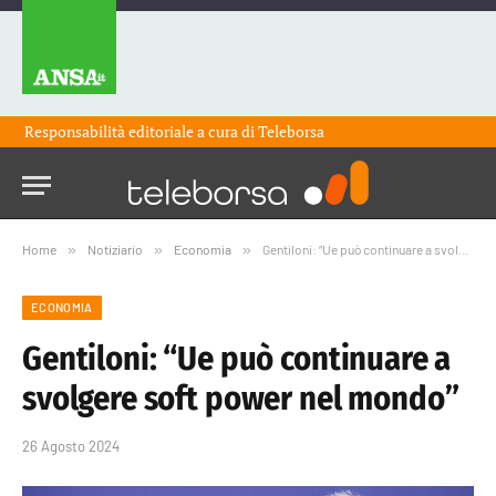
Responsabilità editoriale a cura di
Teleborsa
Home
»
Notiziario
»
Economia
»
Gentiloni: “Ue può continuare a svolgere soft power nel mondo”
ECONOMIA
Gentiloni: “Ue può continuare a
svolgere soft power nel mondo”
26 Agosto 2024