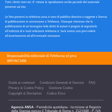
Tutti i diritti riservati. E’ vietata la riproduzione anche parziale del materiale
presente sul sito.
Le foto presenti su teleborsa.ansa.it sono di pubblico dominio o soggette a licenza
di pubblicazione in concessione a Teleborsa. Chiunque ritenesse che la
pubblicazione di un’immagine leda diritti di autore è pregato di segnalarlo
all’indirizzo di e-mail redazione teleborsa.it. Sarà nostra cura provvedere
all’accertamento ed all’eventuale rimozione.
Responsabilità editoriale di
Teleborsa srl
piva
00919671008
Guida ai contenuti
Condizioni Generali di Servizio
FAQ
Privacy & Cookie Policy
Gestione Cookie
Copyright & Disclaimer
Codice Etico
Agenzia ANSA
- Periodicità quotidiana - Iscrizione al Registro
della Stampa presso il Tribunale di Roma n. 212/1948 - P. IVA