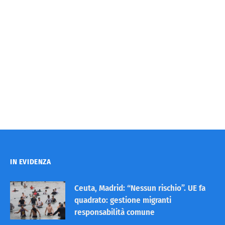
IN EVIDENZA
Ceuta, Madrid: “Nessun rischio”. UE fa
quadrato: gestione migranti
responsabilità comune