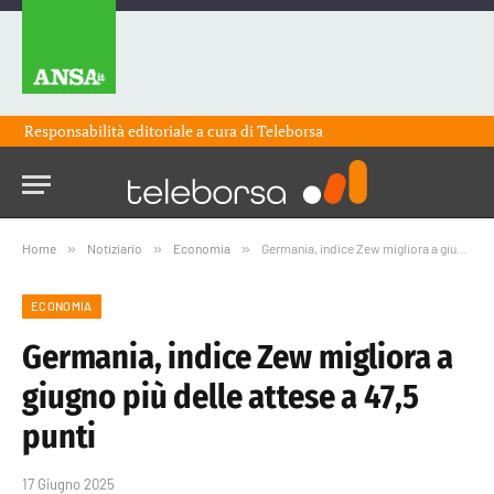
Responsabilità editoriale a cura di
Teleborsa
Home
»
Notiziario
»
Economia
»
Germania, indice Zew migliora a giugno più delle attese a 47,5 punti
ECONOMIA
Germania, indice Zew migliora a
giugno più delle attese a 47,5
punti
17 Giugno 2025