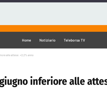
Home
Notiziario
Teleborsa TV
riore alle attese: +2,2% anno
giugno inferiore alle atte