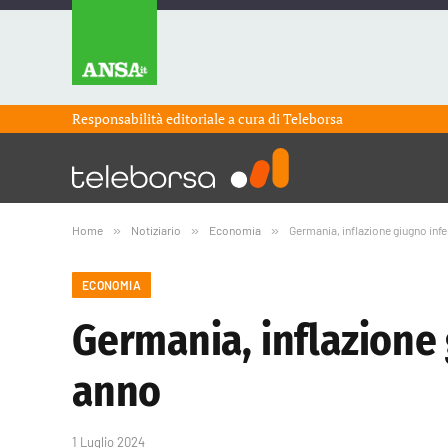
Responsabilità editoriale a cura di
Teleborsa
Home
»
Notiziario
»
Economia
»
Germania, inflazione giugno infe
ECONOMIA
Germania, inflazione 
anno
1 Luglio 2024