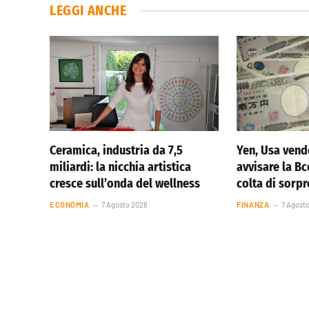
LEGGI ANCHE
Ceramica, industria da 7,5
Yen, Usa vend
miliardi: la nicchia artistica
avvisare la Bc
cresce sull’onda del wellness
colta di sorp
ECONOMIA
7 Agosto 2026
FINANZA
7 Agost