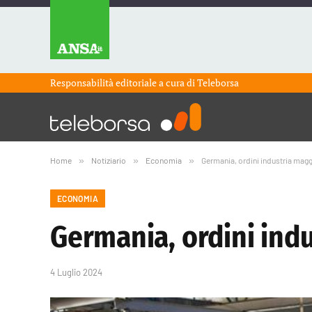
Responsabilità editoriale a cura di
Teleborsa
Home
»
Notiziario
»
Economia
»
Germania, ordini industria magg
ECONOMIA
Germania, ordini indu
4 Luglio 2024