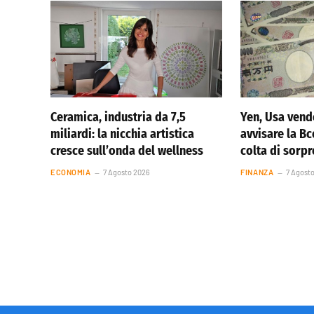
Ceramica, industria da 7,5
Yen, Usa vend
miliardi: la nicchia artistica
avvisare la Bc
cresce sull’onda del wellness
colta di sorp
ECONOMIA
7 Agosto 2026
FINANZA
7 Agost