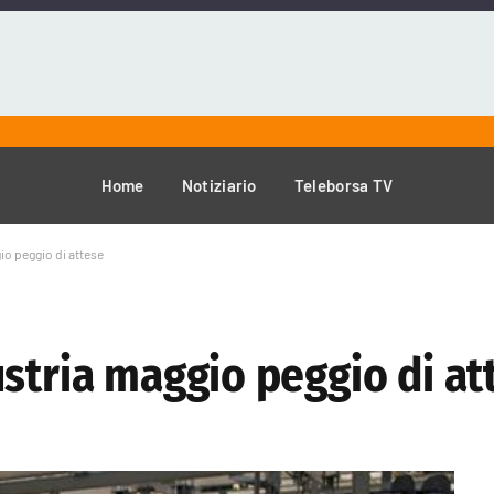
Home
Notiziario
Teleborsa TV
io peggio di attese
stria maggio peggio di at