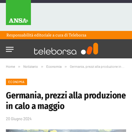
Responsabilità editoriale a cura di
Teleborsa
Home
»
Notiziario
»
Economia
»
Germania, prezzi alla produzione in calo a maggio
ECONOMIA
Germania, prezzi alla produzione
in calo a maggio
20 Giugno 2024