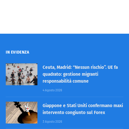
IN EVIDENZA
Ceuta, Madrid: “Nessun rischio”. UE fa
quadrato: gestione migranti
responsabilità comune
4 Agosto 2026
Giappone e Stati Uniti confermano maxi
intervento congiunto sul Forex
3 Agosto 2026