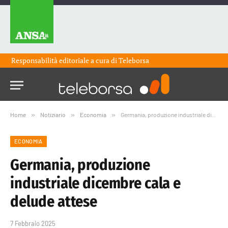
Responsabilità editoriale a cura di
Teleborsa
Home
»
Notiziario
»
Economia
»
Germania, produzione industriale dicembre cala e delude attese
ECONOMIA
Germania, produzione
industriale dicembre cala e
delude attese
7 Febbraio 2025