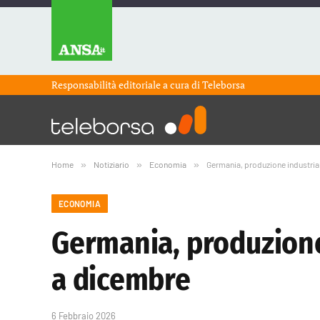
Responsabilità editoriale a cura di
Teleborsa
Home
»
Notiziario
»
Economia
»
Germania, produzione industrial
ECONOMIA
Germania, produzione 
a dicembre
6 Febbraio 2026