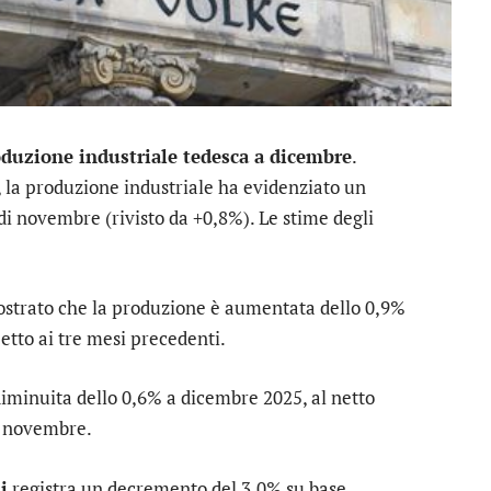
roduzione industriale tedesca a dicembre
.
s, la produzione industriale ha evidenziato un
i novembre (rivisto da +0,8%). Le stime degli
strato che la produzione è aumentata dello 0,9%
etto ai tre mesi precedenti.
diminuita dello 0,6% a dicembre 2025, al netto
di novembre.
i
registra un decremento del 3,0% su base