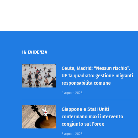
IN EVIDENZA
Ceuta, Madrid: “Nessun rischio”.
UE fa quadrato: gestione migranti
responsabilità comune
4 Agosto 2026
Giappone e Stati Uniti
confermano maxi intervento
congiunto sul Forex
3 Agosto 2026