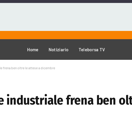
Home
Notiziario
Teleborsa TV
e frena ben oltre le attese a dicembre
industriale frena ben olt