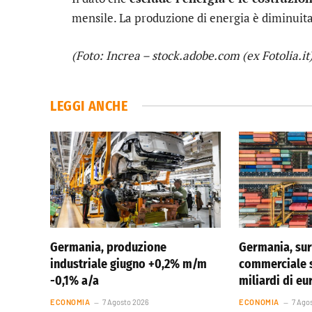
mensile. La produzione di energia è diminuita
(Foto: Increa – stock.adobe.com (ex Fotolia.it
LEGGI ANCHE
Germania, produzione
Germania, sur
industriale giugno +0,2% m/m
commerciale s
-0,1% a/a
miliardi di eu
ECONOMIA
7 Agosto 2026
ECONOMIA
7 Ago