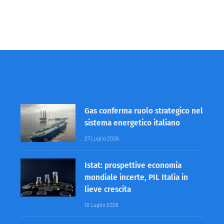
Gas conferma ruolo strategico nel
sistema energetico italiano
27 Luglio 2026
Istat: prospettive economia
mondiale incerte, PIL Italia in
lieve crescita
10 Luglio 2026