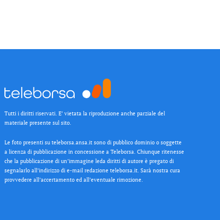
Tutti i diritti riservati. E’ vietata la riproduzione anche parziale del
materiale presente sul sito.
Le foto presenti su teleborsa.ansa.it sono di pubblico dominio o soggette
a licenza di pubblicazione in concessione a Teleborsa. Chiunque ritenesse
che la pubblicazione di un’immagine leda diritti di autore è pregato di
segnalarlo all’indirizzo di e-mail redazione teleborsa.it. Sarà nostra cura
provvedere all’accertamento ed all’eventuale rimozione.