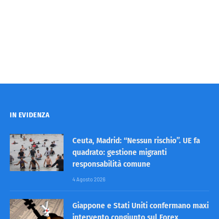
IN EVIDENZA
Ceuta, Madrid: “Nessun rischio”. UE fa
quadrato: gestione migranti
responsabilità comune
4 Agosto 2026
Giappone e Stati Uniti confermano maxi
intervento congiunto sul Forex