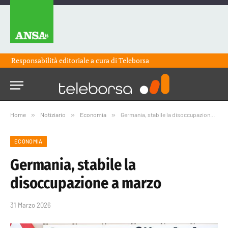
Responsabilità editoriale a cura di
Teleborsa
Home
»
Notiziario
»
Economia
»
Germania, stabile la disoccupazione a marzo
ECONOMIA
Germania, stabile la
disoccupazione a marzo
31 Marzo 2026