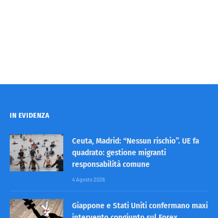
IN EVIDENZA
Ceuta, Madrid: “Nessun rischio”. UE fa
quadrato: gestione migranti
responsabilità comune
4 Agosto 2026
Giappone e Stati Uniti confermano maxi
intervento congiunto sul Forex