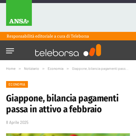
Responsabilità editoriale a cura di
Teleborsa
Home
»
Notiziario
»
Economia
»
Giappone, bilancia pagamenti passa in attivo a febbraio
ECONOMIA
Giappone, bilancia pagamenti
passa in attivo a febbraio
8 Aprile 2025