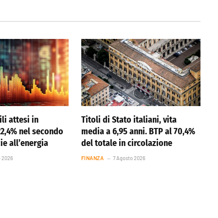
li attesi in
Titoli di Stato italiani, vita
22,4% nel secondo
media a 6,95 anni. BTP al 70,4%
ie all’energia
del totale in circolazione
o 2026
FINANZA
7 Agosto 2026