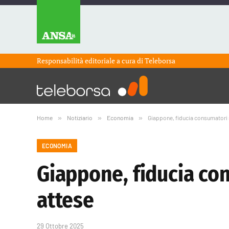
Responsabilità editoriale a cura di
Teleborsa
Home
»
Notiziario
»
Economia
»
Giappone, fiducia consumatori sa
ECONOMIA
Giappone, fiducia con
attese
29 Ottobre 2025