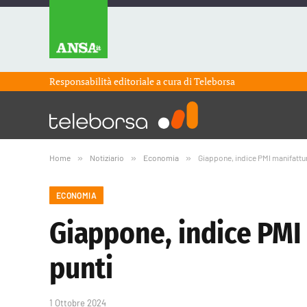
Responsabilità editoriale a cura di
Teleborsa
Home
»
Notiziario
»
Economia
»
Giappone, indice PMI manifattu
ECONOMIA
Giappone, indice PMI
punti
1 Ottobre 2024