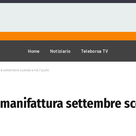
Home
Notiziario
Teleborsa TV
ra settembre scende a 49,7 punti
 manifattura settembre sc