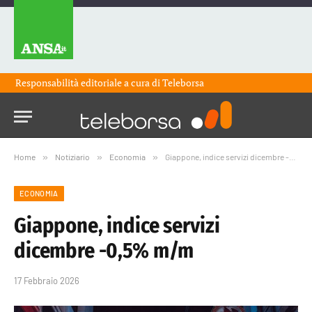
Responsabilità editoriale a cura di
Teleborsa
Home
»
Notiziario
»
Economia
»
Giappone, indice servizi dicembre -0,5% m/m
ECONOMIA
Giappone, indice servizi
dicembre -0,5% m/m
17 Febbraio 2026