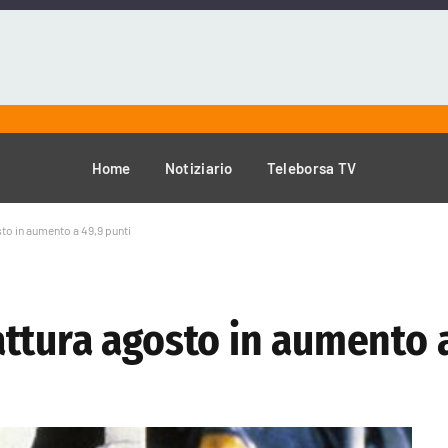
Home
Notiziario
Teleborsa TV
to in aumento a 49,9 punti
ttura agosto in aumento a