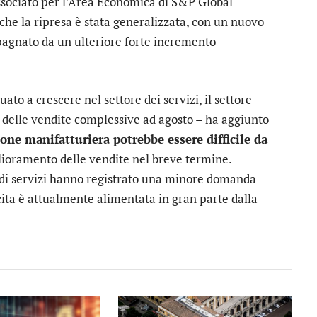
ssociato per l’Area Economica di S&P Global
che la ripresa è stata generalizzata, con un nuovo
agnato da un ulteriore forte incremento
to a crescere nel settore dei servizi, il settore
o delle vendite complessive ad agosto – ha aggiunto
one manifatturiera potrebbe essere difficile da
lioramento delle vendite nel breve termine.
de di servizi hanno registrato una minore domanda
scita è attualmente alimentata in gran parte dalla