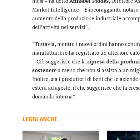
mesi – ha detto
Annabel Fiddes
, Direttore A
Market Intelligence – È incoraggiante notare 
aumento della produzione industriale accomp
dell’attività nei servizi”.
“Tuttavia, mentre i nuovi ordini hanno continua
manifatturiero ha registrato un ulteriore cal
– Ciò suggerisce che la
ripresa della produzi
sostenere
a meno che non si assista a un mig
Inoltre, sia i produttori di beni che le azien
estera ad agosto, il che suggerisce che la cre
domanda interna”.
LEGGI ANCHE