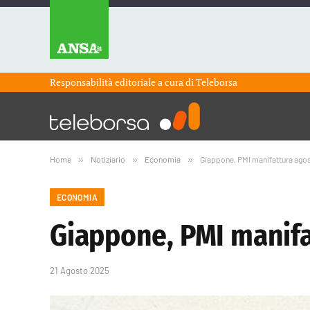
Responsabilità editoriale a cura di
Teleborsa
Home
»
Notiziario
»
Economia
»
Giappone, PMI manifattura agos
ECONOMIA
Giappone, PMI manifa
21 Agosto 2025