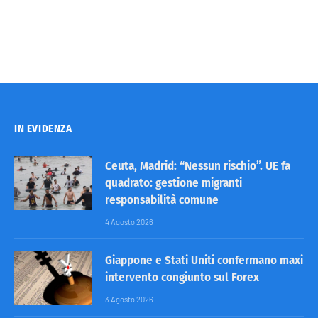
IN EVIDENZA
Ceuta, Madrid: “Nessun rischio”. UE fa
quadrato: gestione migranti
responsabilità comune
4 Agosto 2026
Giappone e Stati Uniti confermano maxi
intervento congiunto sul Forex
3 Agosto 2026