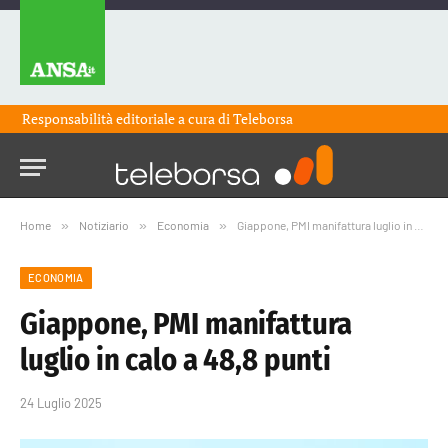
Responsabilità editoriale a cura di
Teleborsa
Home
»
Notiziario
»
Economia
»
Giappone, PMI manifattura luglio in calo a 48,8 punti
ECONOMIA
Giappone, PMI manifattura
luglio in calo a 48,8 punti
24 Luglio 2025