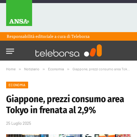
Responsabilità editoriale a cura di
Teleborsa
Home
»
Notiziario
»
Economia
»
Giappone, prezzi consumo area Tokyo in frenata al 2,9%
ECONOMIA
Giappone, prezzi consumo area
Tokyo in frenata al 2,9%
25 Luglio 2025