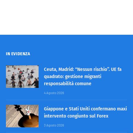
IN EVIDENZA
Ceuta, Madrid: “Nessun rischio”. UE fa
quadrato: gestione migranti
responsabilità comune
4 Agosto 2026
Giappone e Stati Uniti confermano maxi
intervento congiunto sul Forex
3 Agosto 2026