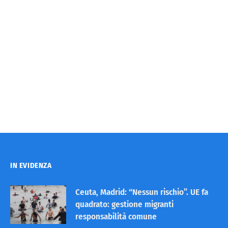
IN EVIDENZA
Ceuta, Madrid: “Nessun rischio”. UE fa
quadrato: gestione migranti
responsabilità comune