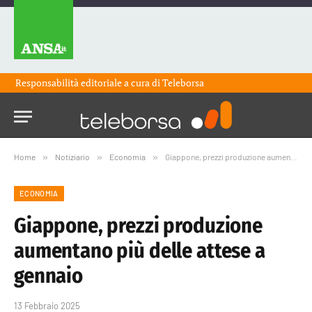
Responsabilità editoriale a cura di
Teleborsa
Home
»
Notiziario
»
Economia
»
Giappone, prezzi produzione aumentano più delle attese a gennaio
ECONOMIA
Giappone, prezzi produzione
aumentano più delle attese a
gennaio
13 Febbraio 2025