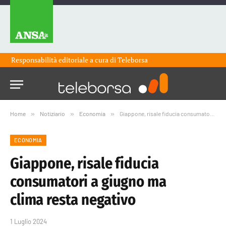
Responsabilità editoriale a cura di
Teleborsa
Home
»
Notiziario
»
Economia
»
Giappone, risale fiducia consumatori a giugno ma clima resta negativo
ECONOMIA
Giappone, risale fiducia
consumatori a giugno ma
clima resta negativo
1 Luglio 2024