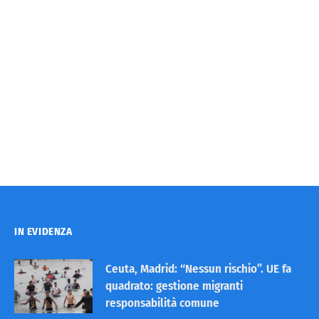
IN EVIDENZA
Ceuta, Madrid: “Nessun rischio”. UE fa
quadrato: gestione migranti
responsabilità comune