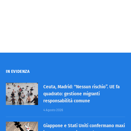
IN EVIDENZA
Ceuta, Madrid: “Nessun rischio”. UE fa
quadrato: gestione migranti
responsabilità comune
4 Agosto 2026
Giappone e Stati Uniti confermano maxi