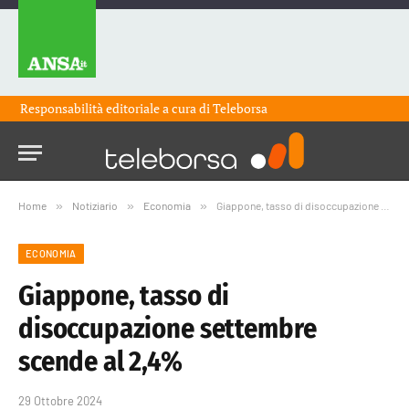
Responsabilità editoriale a cura di
Teleborsa
Home
»
Notiziario
»
Economia
»
Giappone, tasso di disoccupazione settembre scende al 2,4%
ECONOMIA
Giappone, tasso di
disoccupazione settembre
scende al 2,4%
29 Ottobre 2024